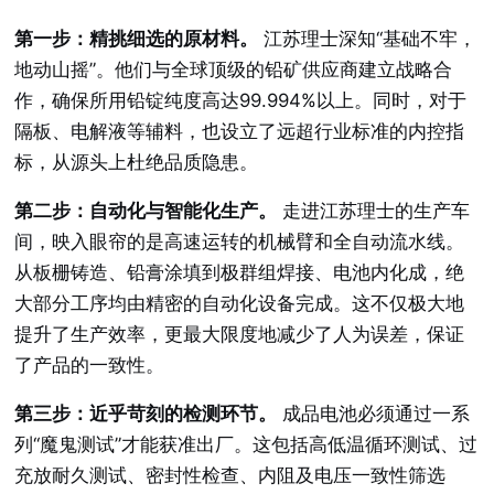
第一步：精挑细选的原材料。
江苏理士深知“基础不牢，
地动山摇”。他们与全球顶级的铅矿供应商建立战略合
作，确保所用铅锭纯度高达99.994%以上。同时，对于
隔板、电解液等辅料，也设立了远超行业标准的内控指
标，从源头上杜绝品质隐患。
第二步：自动化与智能化生产。
走进江苏理士的生产车
间，映入眼帘的是高速运转的机械臂和全自动流水线。
从板栅铸造、铅膏涂填到极群组焊接、电池内化成，绝
大部分工序均由精密的自动化设备完成。这不仅极大地
提升了生产效率，更最大限度地减少了人为误差，保证
了产品的一致性。
第三步：近乎苛刻的检测环节。
成品电池必须通过一系
列“魔鬼测试”才能获准出厂。这包括高低温循环测试、过
充放耐久测试、密封性检查、内阻及电压一致性筛选