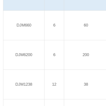
DJM660
6
60
DJM6200
6
200
DJM1238
12
38