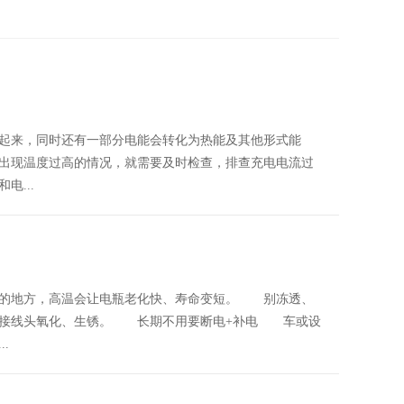
起来，同时还有一部分电能会转化为热能及其他形式能
出现温度过高的情况，就需要及时检查，排查充电电流过
...
的地方，高温会让电瓶老化快、寿命变短。 别冻透、
让接线头氧化、生锈。 长期不用要断电+补电 车或设
.